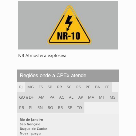
NR Atmosfera explosiva
Regiões onde a CPEx atende
RJ
MG
ES
SP
PR
SC
RS
PE
BA
CE
GO e DF
AM
PA
AC
AL
AP
MA
MT
MS
PB
PI
RN
RO
RR
SE
TO
Rio de Janeiro
São Gonçalo
Duque de Caxias
Nova Iguaçu