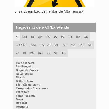
Ensaios em Equipamentos de Alta Tensão
Regiões onde a CPEx atende
RJ
MG
ES
SP
PR
SC
RS
PE
BA
CE
GO e DF
AM
PA
AC
AL
AP
MA
MT
MS
PB
PI
RN
RO
RR
SE
TO
Rio de Janeiro
São Gonçalo
Duque de Caxias
Nova Iguaçu
Niterói
Belford Roxo
São João de Meriti
Campos dos Goytacazes
Petrópolis
Volta Redonda
Magé
Itaboraí
Mesquita