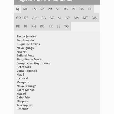
RJ
MG
ES
SP
PR
SC
RS
PE
BA
CE
GO e DF
AM
PA
AC
AL
AP
MA
MT
MS
PB
PI
RN
RO
RR
SE
TO
Rio de Janeiro
São Gonçalo
Duque de Caxias
Nova Iguaçu
Niterói
Belford Roxo
São João de Meriti
Campos dos Goytacazes
Petrópolis
Volta Redonda
Magé
Itaboraí
Mesquita
Nova Friburgo
Barra Mansa
Macaé
Cabo Frio
Nilópolis
Teresópolis
Resende